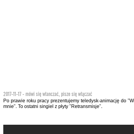
2017-11-17 - mówi się włanczać, pisze się włączać
Po prawie roku pracy prezentujemy teledysk-animację do "W
mnie". To ostatni singiel z płyty "Retransmisje".