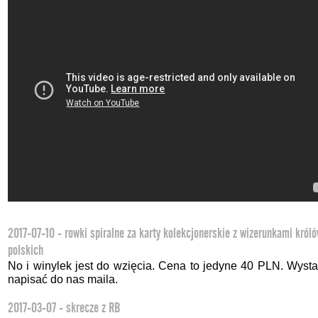
2017-07-10 - rowki spiralne za karty kolekcjonerskie z wizerunkami król
polskich
No i winylek jest do wzięcia. Cena to jedyne 40 PLN. Wysta
napisać do nas maila.
2017-03-07 - skrecze z RB