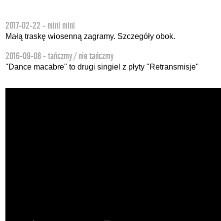
2017-02-22 - mini mini
Małą traskę wiosenną zagramy. Szczegóły obok.
2016-09-08 - tańczmy / nie tańczmy
"Dance macabre" to drugi singiel z płyty "Retransmisje"