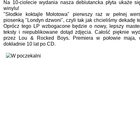
Na 10-ciolecie wydania nasza debiutancka płyta ukaże si
winylu!
"Słodkie koktajle Mołotowa" pierwszy raz w pełnej wers
piosenką "Londyn dzwoni", czyli tak jak chcieliśmy dekadę t
Oprócz tego LP wzbogacone będzie o nowy, lepszy master
teksty i niepublikowane dotąd zdjęcia. Całość pięknie wy
przez Lou & Rocked Boys. Premiera w połowie maja, c
dokładnie 10 lat po CD.