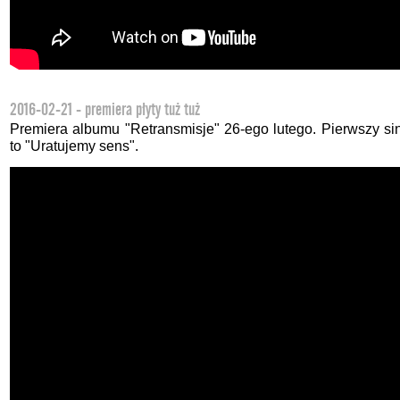
2016-02-21 - premiera płyty tuż tuż
Premiera albumu "Retransmisje" 26-ego lutego. Pierwszy sin
to "Uratujemy sens".