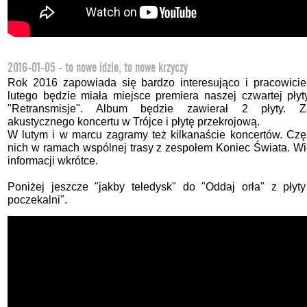
2016-01-05 - to nowe idzie, to nowe krzyczy
Rok 2016 zapowiada się bardzo interesująco i pracowicie
lutego będzie miała miejsce premiera naszej czwartej płyty
"Retransmisje". Album będzie zawierał 2 płyty. Z
akustycznego koncertu w Trójce i płytę przekrojową.
W lutym i w marcu zagramy też kilkanaście koncertów. Czę
nich w ramach wspólnej trasy z zespołem Koniec Świata. Wi
informacji wkrótce.
Poniżej jeszcze "jakby teledysk" do "Oddaj orła" z płyt
poczekalni".