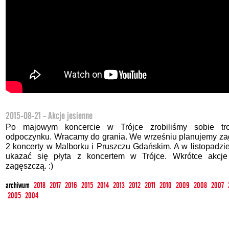
2015-08-21 - Akcje jesienne
Po majowym koncercie w Trójce zrobiliśmy sobie tr
odpoczynku. Wracamy do grania. We wrześniu planujemy za
2 koncerty w Malborku i Pruszczu Gdańskim. A w listopadzi
ukazać się płyta z koncertem w Trójce. Wkrótce akcje
zagęszczą. :)
archiwum
2018
2017
2016
2015
2014
2013
2012
2011
2010
2009
2008
2007
2005
2004